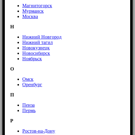
Магнитогорск
Мурманск
Москва
Н
Нижний Новгород
Нижний тагил
Новокузнецк
Новосибирск
Ноябрьск
О
Омск
Оренбург
П
Пенза
Пермь
Р
Ростов-на-Дону