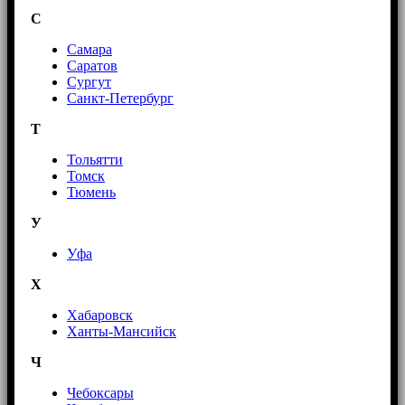
С
Самара
Саратов
Сургут
Санкт-Петербург
Т
Тольятти
Томск
Тюмень
У
Уфа
Х
Хабаровск
Ханты-Мансийск
Ч
Чебоксары