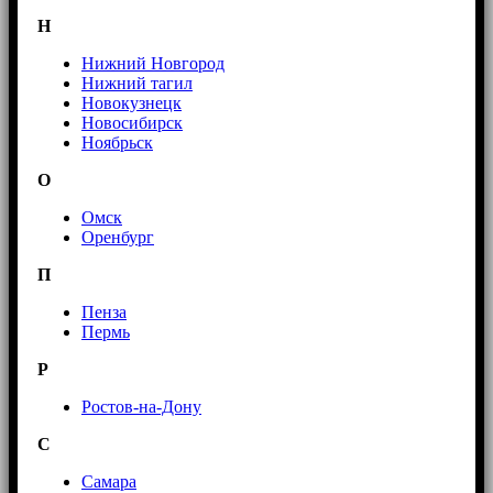
Н
Нижний Новгород
Нижний тагил
Новокузнецк
Новосибирск
Ноябрьск
О
Омск
Оренбург
П
Пенза
Пермь
Р
Ростов-на-Дону
С
Самара