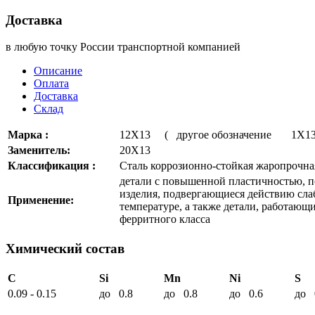
Доставка
в любую точку России транспортной компанией
Описание
Оплата
Доставка
Склад
Марка :
12Х13 ( другое обозначение 1Х1
Заменитель:
20Х13
Классификация :
Сталь коррозионно-стойкая жаропрочна
детали с повышенной пластичностью, 
изделия, подвергающиеся действию сла
Применение:
температуре, а также детали, работающи
ферритного класса
Химический состав
C
Si
Mn
Ni
S
0.09 - 0.15
до 0.8
до 0.8
до 0.6
до 