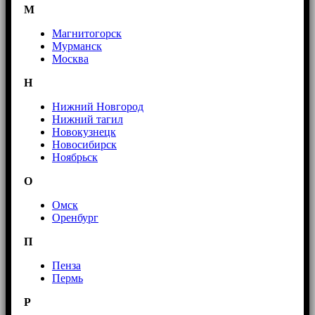
М
Магнитогорск
Мурманск
Москва
Н
Нижний Новгород
Нижний тагил
Новокузнецк
Новосибирск
Ноябрьск
О
Омск
Оренбург
П
Пенза
Пермь
Р