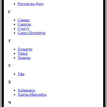
Ростов-на-Дону
С
Самара
Саратов
Сургут
Санкт-Петербург
Т
Тольятти
Томск
Тюмень
У
Уфа
Х
Хабаровск
Ханты-Мансийск
Ч