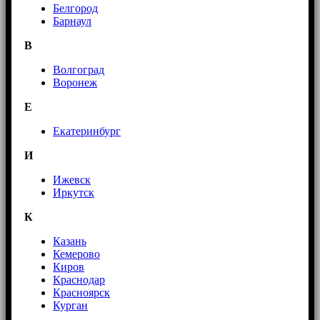
Белгород
Барнаул
В
Волгоград
Воронеж
E
Екатеринбург
И
Ижевск
Иркутск
К
Казань
Кемерово
Киров
Краснодар
Красноярск
Курган