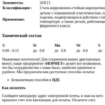
Заменитель:
20Х13
Классификация :
Сталь коррозионно-стойкая жаропрочна
детали с повышенной пластичностью, 
изделия, подвергающиеся действию сла
Применение:
температуре, а также детали, работающи
ферритного класса
Химический состав
C
Si
Mn
Ni
S
0.09 - 0.15
до 0.8
до 0.8
до 0.6
до 
Уважаемые посетители! Для сохранения ваших драгоценных
минут, наше предприятие
«НОРМЕТ»
делает все возможное,
что бы сотрудничество с нами было, наиболее приятное и
удобное. Мы предлагаем вам доступные способы оплаты:
Безналичным способов
с НДС
Как оплатить
Сообщите менеджеру адрес электронной почты, и вам на него
пришлют счет или квитанцию для оплаты. Оплатите счет.