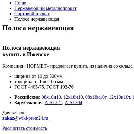
Home
Нержавеющий металлопрокат
Сортовой прокат
Полоса нержавеющая
Полоса нержавеющая
Полоса нержавеющая
купить в Ижевске
Компания «НОРМЕТ» предлагает купить из наличия со склада 
ширина от 10 до 500мм
толщина от 1 до 105 мм
ГОСТ 4405-75, ГОСТ 103-76
Российские:
08х18н10
,
12х18н10
,
08х18н10т
,
12х18н10т
,
Зарубежные
:
AISI 321
,
AISI 304
Для заявок:
zakaz
@wiki-prom24.ru
Рассчитать стоимость