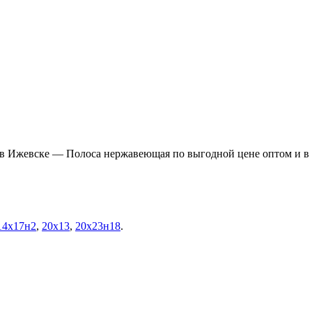
в Ижевске — Полоса нержавеющая по выгодной цене оптом и в р
14х17н2
,
20х13
,
20х23н18
.