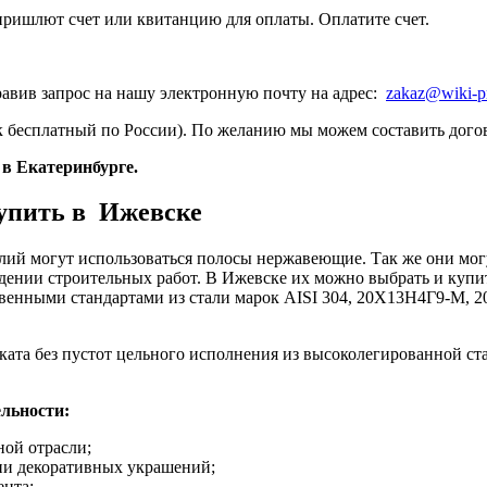
пришлют счет или квитанцию для оплаты. Оплатите счет.
равив запрос на нашу электронную почту на адрес:
zakaz@wiki-p
к бесплатный по России). По желанию мы можем составить догов
в Екатеринбурге.
упить в Ижевске
лий могут использоваться полосы нержавеющие. Так же они могу
дении строительных работ. В Ижевске их можно выбрать и куп
венными стандартами из стали марок AISI 304, 20Х13Н4Г9-М, 2
ата без пустот цельного исполнения из высоколегированной ста
льности:
ной отрасли;
нии декоративных украшений;
нта;