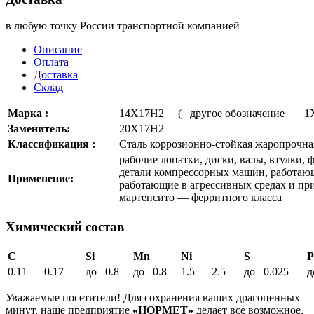
в любую точку России транспортной компанией
Описание
Оплата
Доставка
Склад
Марка :
14Х17Н2 ( другое обозначение 
Заменитель:
20Х17Н2
Классификация :
Сталь коррозионно-стойкая жаропрочна
рабочие лопатки, диски, валы, втулки, 
детали компрессорных машин, работающи
Применение:
работающие в агрессивных средах и пр
мартенсито — ферритного класса
Химический состав
C
Si
Mn
Ni
S
P
0.11 — 0.17
до 0.8
до 0.8
1.5 — 2.5
до 0.025
д
Уважаемые посетители! Для сохранения ваших драгоценных
минут, наше предприятие
«НОРМЕТ»
делает все возможное,