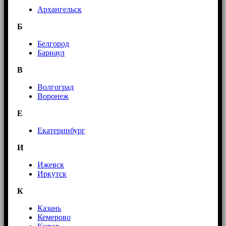
Архангельск
Б
Белгород
Барнаул
В
Волгоград
Воронеж
E
Екатеринбург
И
Ижевск
Иркутск
К
Казань
Кемерово